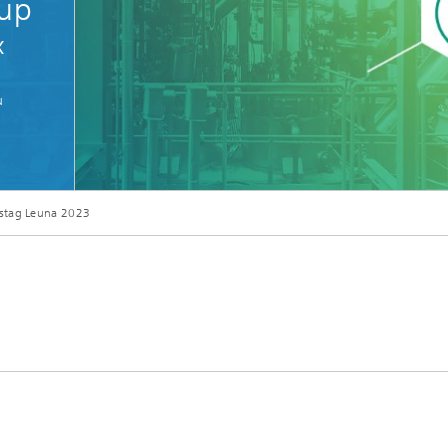
 up
«
u
© Fraunhofer IAP, Till Budde
gstag Leuna 2023