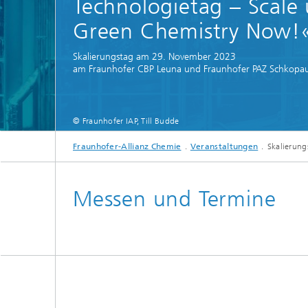
Technologietag – Scale
Green Chemistry Now!
Skalierungstag am 29. November 2023
am Fraunhofer CBP Leuna und Fraunhofer PAZ Schkopa
© Fraunhofer IAP, Till Budde
Fraunhofer-Allianz Chemie
Veranstaltungen
Skalierun
Messen und Termine