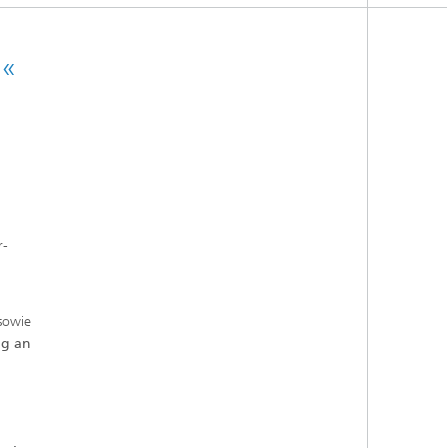
!«
r-
sowie
g an