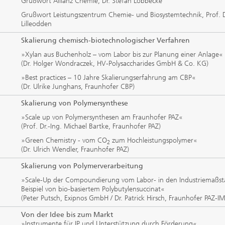
Grußwort Allianz Chemie, Dr. Stefan Löbbecke
Grußwort Leistungszentrum Chemie- und Biosystemtechnik, Prof. Dr
Lilleodden
Skalierung chemisch-biotechnologischer Verfahren
»Xylan aus Buchenholz – vom Labor bis zur Planung einer Anlage«
(Dr. Holger Wondraczek, HV-Polysaccharides GmbH & Co. KG)
»Best practices – 10 Jahre Skalierungserfahrung am CBP«
(Dr. Ulrike Junghans, Fraunhofer CBP)
Skalierung von Polymersynthese
»Scale up von Polymersynthesen am Fraunhofer PAZ«
(Prof. Dr.-Ing. Michael Bartke, Fraunhofer PAZ)
»Green Chemistry - vom CO
zum Hochleistungspolymer«
2
(Dr. Ulrich Wendler, Fraunhofer PAZ)
Skalierung von Polymerverarbeitung
»Scale-Up der Compoundierung vom Labor- in den Industriemaßs
Beispiel von bio-basiertem Polybutylensuccinat«
(Peter Putsch, Exipnos GmbH / Dr. Patrick Hirsch, Fraunhofer PAZ-I
Von der Idee bis zum Markt
»Instrumente für IP und Unterstützung durch Förderung«