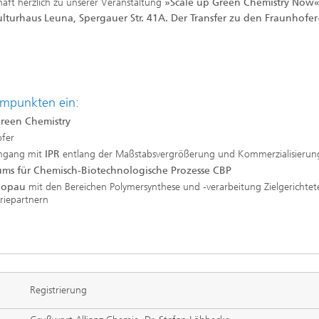
chaft herzlich zu unserer Veranstaltung
»Scale up Green Chemistry Now«
lturhaus Leuna, Spergauer Str. 41A. Der Transfer zu den Fraunhofer
mmpunkten ein:
reen Chemistry
ofer
gang mit
IPR
entlang der Maßstabsvergrößerung und Kommerzialisierun
ms für Chemisch-Biotechnologische Prozesse CBP
hkopau
mit den Bereichen Polymersynthese und -verarbeitung Zielgerichtet
riepartnern
Registrierung