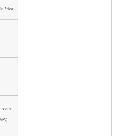
. Erica
tab am
MWS)