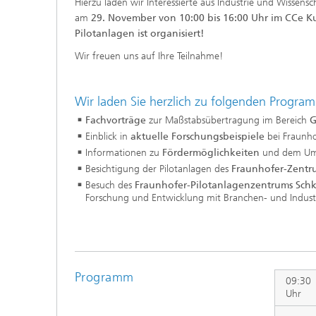
Hierzu laden wir Interessierte aus Industrie und Wissens
am
29. November von 10:00 bis 16:00 Uhr im CCe Ku
Pilotanlagen ist organisiert!
Wir freuen uns auf Ihre Teilnahme!
Wir laden Sie herzlich zu folgenden Progra
Fachvorträge
zur Maßstabsübertragung im Bereich
G
Einblick in
aktuelle Forschungsbeispiele
bei Fraunh
Informationen zu
Fördermöglichkeiten
und dem Um
Besichtigung der
Pilotanlagen des
Fraunhofer-Zentru
Besuch des
Fraunhofer-Pilotanlagenzentrums Sc
Forschung und Entwicklung mit Branchen- und Indust
Programm
09:30
Uhr